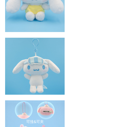
隱秘花園玉桂狗
眼罩款玉桂狗小吊飾
50周年係列美樂蒂掛飾發