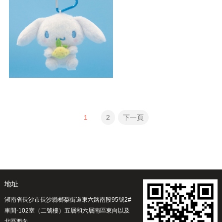
水果玉桂狗小吊飾
1
2
下一頁
地址
湖南省長沙市長沙縣榔梨街道東六路南段95號2#
車間-102室（二號樓）五層和六層南區東向以及
北區西向