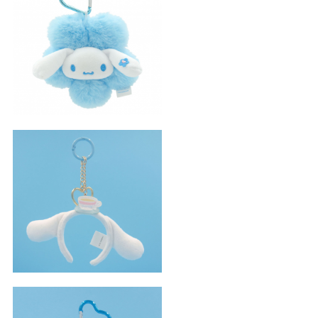
花朵係列玉桂狗小吊飾
玉桂狗頭箍吊飾